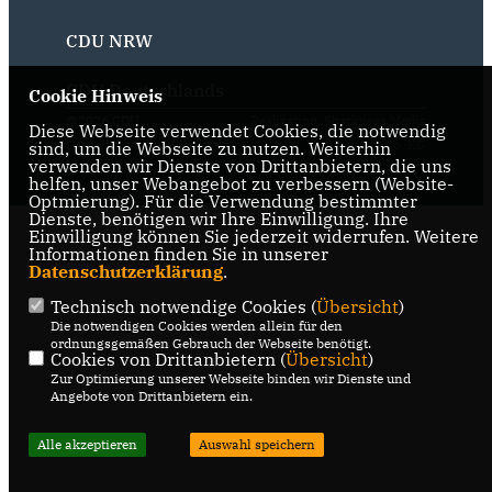
CDU NRW
CDU Deutschlands
Cookie Hinweis
@2026 CDU
Realisation: Sharkness Media
Diese Webseite verwendet Cookies, die notwendig
Gemeindeverband Raesfeld-
GmbH & Co. KG
sind, um die Webseite zu nutzen. Weiterhin
verwenden wir Dienste von Drittanbietern, die uns
Erle-Homer
helfen, unser Webangebot zu verbessern (Website-
Alle Rechte vorbehalten.
Optmierung). Für die Verwendung bestimmter
Dienste, benötigen wir Ihre Einwilligung. Ihre
Einwilligung können Sie jederzeit widerrufen. Weitere
Informationen finden Sie in unserer
Datenschutzerklärung
.
Technisch notwendige Cookies (
Übersicht
)
Die notwendigen Cookies werden allein für den
ordnungsgemäßen Gebrauch der Webseite benötigt.
Cookies von Drittanbietern (
Übersicht
)
Zur Optimierung unserer Webseite binden wir Dienste und
Angebote von Drittanbietern ein.
Alle akzeptieren
Auswahl speichern