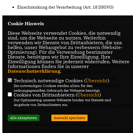
Einschränkung der Verarbeitung (Art. 18 DSGVO)
Widerspruch gegen die Verarbeitung (Art. 21
Cookie Hinweis
DSGVO)
Diese Webseite verwendet Cookies, die notwendig
Datenübertragbarkeit (Art. 20 DSGVO)
sind, um die Webseite zu nutzen. Weiterhin
verwenden wir Dienste von Drittanbietern, die uns
Widerruf Ihrer gegebenen Einwilligung mit Wirkung
helfen, unser Webangebot zu verbessern (Website-
Optmierung). Für die Verwendung bestimmter
für die Zukunft (Art. 7 Abs. 3 DSGVO)
Dienste, benötigen wir Ihre Einwilligung. Ihre
Einwilligung können Sie jederzeit widerrufen. Weitere
(2) Sie haben zudem gem. Art. 77 DSGVO das Recht, sich
Informationen finden Sie in unserer
Datenschutzerklärung
.
bei einer Datenschutz-Aufsichtsbehörde über die
Verarbeitung Ihrer personenbezogenen Daten durch
Technisch notwendige Cookies (
Übersicht
)
uns zu beschweren. Ihre zuständige Aufsichtsbehörde
Die notwendigen Cookies werden allein für den
ordnungsgemäßen Gebrauch der Webseite benötigt.
ist die Ihres Wohnorts. Eine Liste der
Cookies von Drittanbietern (
Übersicht
)
Aufsichtsbehörden finden Sie hier:
Zur Optimierung unserer Webseite binden wir Dienste und
https://www.bfdi.bund.de/DE/Infothek/Anschriften_Links/ans
Angebote von Drittanbietern ein.
node.html
Alle akzeptieren
Auswahl speichern
Wir hoffen, Ihnen mit diesen Informationen bei der
Wahrnehmung Ihrer Rechte weiter geholfen zu haben.