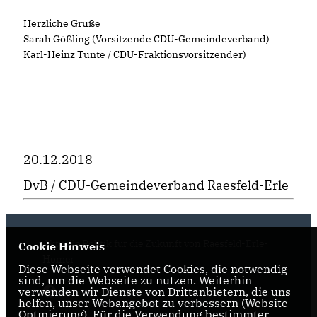
Herzliche Grüße
Sarah Gößling (Vorsitzende CDU-Gemeindeverband)
Karl-Heinz Tünte / CDU-Fraktionsvorsitzender)
20.12.2018
DvB / CDU-Gemeindeverband Raesfeld-Erle
Aktuelle Politik für die Zukunft von Raesfeld-Erle-
Cookie Hinweis
Homer
Diese Webseite verwendet Cookies, die notwendig
sind, um die Webseite zu nutzen. Weiterhin
verwenden wir Dienste von Drittanbietern, die uns
helfen, unser Webangebot zu verbessern (Website-
Optmierung). Für die Verwendung bestimmter